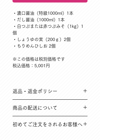
・濃口醤油（特級1000ml）1本
・だし醤油（1000ml）1本
・白つぶまたは赤つぶみそ（1kg）1
個
・しょうゆの実（200ｇ）2個
・ちりめんひしお 2個
※この価格は税別価格です
税込価格：5,001円
返品・返金ポリシー
➀ご注文と異なる商品や、到着時破損
商品の配送について
している不良品など
※返品送料は弊社にて負担いたします
在庫のある場合は、5営業日以内（在
初めてご注文をされるお客様へ
庫切れ商品に関しては別途ご連絡いた
➁その他の理由で商品到着後14日以内
します。
の場合
オンラインショップに関する内容を、