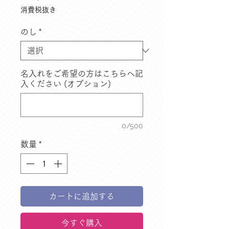
格
消費税抜き
のし
*
名入れをご希望の方はこちらへ記
入ください (オプション)
0/500
数量
*
カートに追加する
今すぐ購入