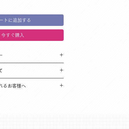
ートに追加する
今すぐ購入
ー
品や、到着時破損している不良品な
て
て負担いたします
5営業日以内（在庫切れ商品に関し
れるお客様へ
します。
到着後14日以内の場合
のご負担となります
に関する内容を、よくある質問にも
一読のうえ、お買い求めください。