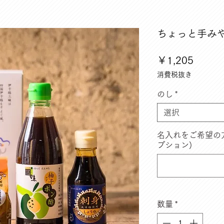
ちょっと手みや
価
￥1,205
格
消費税抜き
のし
*
選択
名入れをご希望の
プション)
数量
*