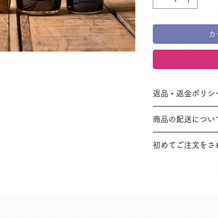
カ
返品・返金ポリシ
➀ご注文と異なる商
商品の配送につい
ど
※返品送料は弊社に
在庫のある場合は、
初めてご注文をさ
ては別途ご連絡いた
➁その他の理由で商品
※返品送料はお客様
オンラインショップ
まとめています。ご