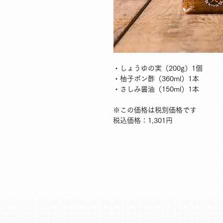
・しょうゆの実（200g）1個
・柚子ポン酢（360ml）1本
・さしみ醤油（150ml）1本
※この価格は税別価格です
税込価格：1,301円