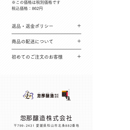
※この価格は税別価格です
税込価格：862円
返品・返金ポリシー
➀ご注文と異なる商品や、到着時破損
商品の配送について
している不良品など
※返品送料は弊社にて負担いたします
在庫のある場合は、5営業日以内（在
初めてのご注文のお客様
庫切れ商品に関しては別途ご連絡いた
➁その他の理由で商品到着後14日以内
します。
の場合
オンラインショップに関する内容を、
※返品送料はお客様のご負担となりま
よくある質問にもまとめています。ご
す
一読のうえ、お買い求めください。
​忽那醸造株式会社
〒799-2431 愛媛県松山市北条882番地