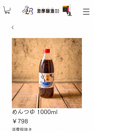
めんつゆ 1000ml
価
￥798
格
消費税抜き