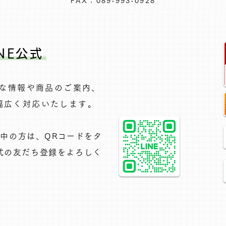
FAX：089-993-0928
NE公式
得な情報や商品のご案内、
広く対応いたします。​
覧中の方は、QRコードをタ
公式の友だち登録をよろしく