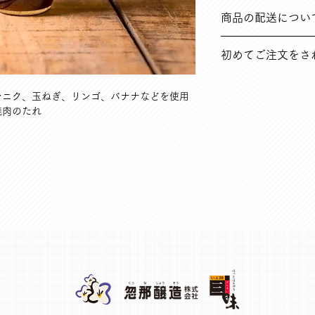
➀ご注文と異なる商
商品の配送につい
ど
※返品送料は弊社に
在庫のある場合は、
初めてご注文をさ
ては別途ご連絡いた
➁その他の理由で商品
※返品送料はお客様
オンラインショップ
まとめています。ご
ンニク、玉ねぎ、リンゴ、バナナなどを使用
焼肉のたれ