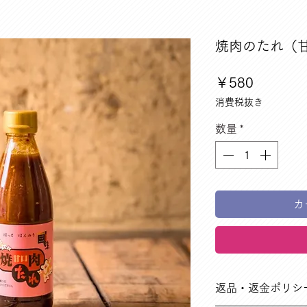
焼肉のたれ（甘
価
￥580
格
消費税抜き
数量
*
カ
返品・返金ポリシ