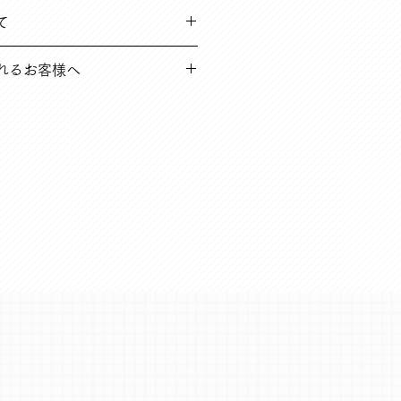
品や、到着時破損している不良品な
て
て負担いたします
5営業日以内（在庫切れ商品に関し
れるお客様へ
します。
到着後14日以内の場合
のご負担となります
に関する内容を、よくある質問にも
一読のうえ、お買い求めください。