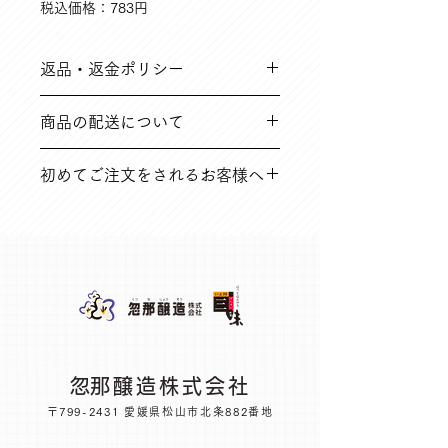
税込価格：783円
返品・返金ポリシー
➀ご注文と異なる商品や、到着時破損
商品の配送について
している不良品など
※返品送料は弊社にて負担いたします
在庫のある場合は、5営業日以内（在
初めてご注文をされるお客様へ
庫切れ商品に関しては別途ご連絡いた
➁その他の理由で商品到着後14日以内
します。
の場合
オンラインショップに関する内容を、
※返品送料はお客様のご負担となりま
よくある質問にもまとめています。ご
す
一読のうえ、お買い求めください。
​忽那醸造株式会社
〒799-2431 愛媛県松山市北条882番地