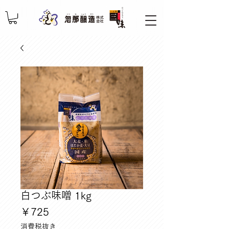
白つぶ味噌 1kg
価
￥725
格
消費税抜き