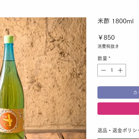
米酢 1800ml
価
￥850
格
消費税抜き
数量
*
カ
返品・返金ポリシ