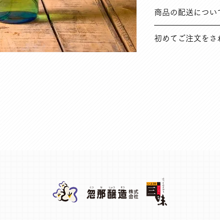
➀ご注文と異なる商
商品の配送につい
ど
※返品送料は弊社に
在庫のある場合は、
初めてご注文をさ
ては別途ご連絡いた
➁その他の理由で商品
※返品送料はお客様
オンラインショップ
まとめています。ご