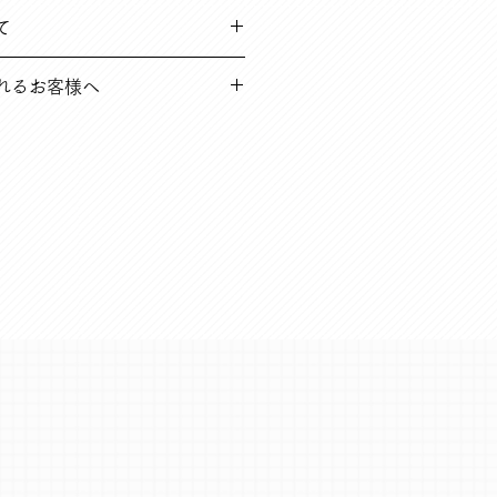
品や、到着時破損している不良品な
て
て負担いたします
5営業日以内（在庫切れ商品に関し
れるお客様へ
します。
到着後14日以内の場合
のご負担となります
に関する内容を、よくある質問にも
一読のうえ、お買い求めください。