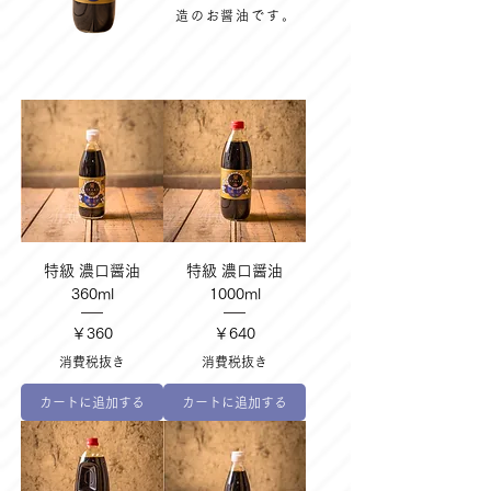
造のお醤油です。
特級 濃口醤油
特級 濃口醤油
360ml
1000ml
価格
価格
￥360
￥640
消費税抜き
消費税抜き
カートに追加する
カートに追加する