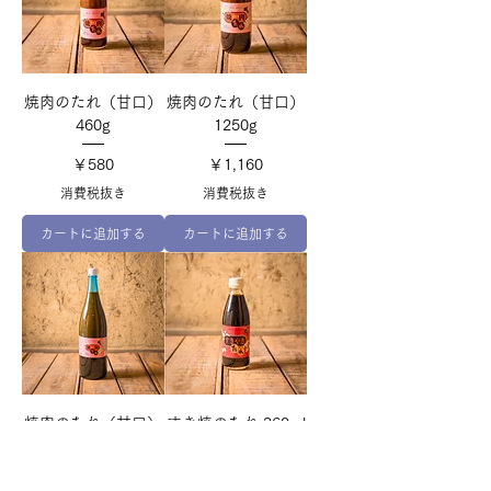
焼肉のたれ（甘口）
焼肉のたれ（甘口）
460g
1250g
価格
価格
￥580
￥1,160
消費税抜き
消費税抜き
カートに追加する
カートに追加する
焼肉のたれ（甘口）
すき焼のたれ 360ml
1800ml
価格
￥498
価格
￥1,860
消費税抜き