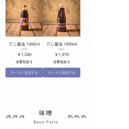
だし醤油 1000ml
だし醤油 1800ml
価格
価格
￥1,240
￥1,970
消費税抜き
消費税抜き
カートに追加する
カートに追加する
味噌
Bean Paste