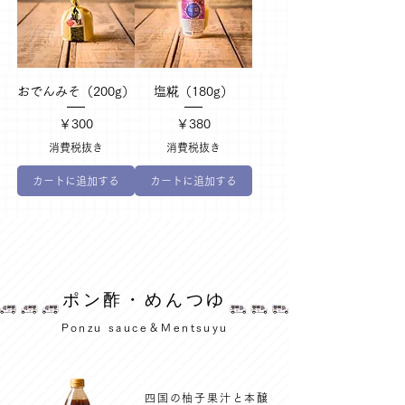
おでんみそ（200g）
塩糀（180g）
価格
価格
￥300
￥380
消費税抜き
消費税抜き
カートに追加する
カートに追加する
​ポン酢・めんつゆ
Ponzu sauce＆Mentsuyu
四国の柚子果汁と本醸