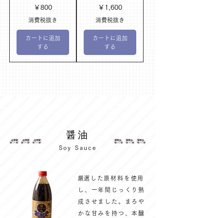
価格
価格
￥800
￥1,600
消費税抜き
消費税抜き
カートに追加
カートに追加
する
する
​醤油
Soy Sauce
​厳選した原材料を使用
し、一年間じっくり熟
成させました。まろや
かな甘みを持つ、本醸