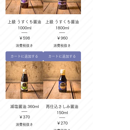
上級 うすくち醤油
上級 うすくち醤油
1000ml
1800ml
価格
価格
￥598
￥960
消費税抜き
消費税抜き
カートに追加する
カートに追加する
減塩醤油 360ml
再仕込さしみ醤油
150ml
価格
￥370
価格
￥270
消費税抜き