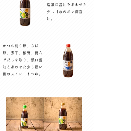
造濃口醤油をあわせた
少し甘めのポン酢醤
油。
かつお削り節、さば
節、煮干、椎茸、昆布
でだしを取り、濃口醤
油とあわせた少し濃い
目のストレートつゆ。