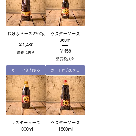
お好みソース2200g
ウスターソース
360ml
価格
￥1,480
価格
￥458
消費税抜き
消費税抜き
カートに追加する
カートに追加する
ウスターソース
ウスターソース
1000ml
1800ml