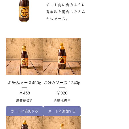
て、お肉に合うように
香辛料を調合したとん
かつソース。
お好みソース450g
お好みソース 1240g
価格
価格
￥458
￥920
消費税抜き
消費税抜き
カートに追加する
カートに追加する