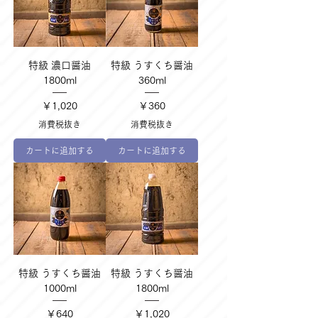
特級 濃口醤油
特級 うすくち醤油
1800ml
360ml
価格
価格
￥1,020
￥360
消費税抜き
消費税抜き
カートに追加する
カートに追加する
特級 うすくち醤油
特級 うすくち醤油
1000ml
1800ml
価格
価格
￥640
￥1,020