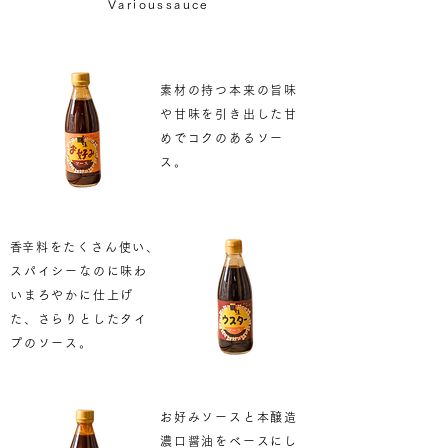
Varioussauce
素材の持つ本来の旨味
や甘味を引き出した甘
めでコクのあるソー
ス。
​
香辛料をたくさん使い、
スパイシーなのに味わ
いまろやかに仕上げ
た、さらりとしたタイ
プのソース。
お好みソースと本醸造
濃口醤油をベースにし