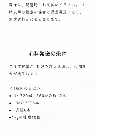
客様は、配達時にお支払いください。17
時以降の指定の場合は通常発送になり、
別途送料が必要となります。
​有料発送の条件
ご注文数量が1梱包を超える場合、追加料
金が発生します。
＜1梱包の目安＞
●1ℓ・720㎖・360㎖の瓶12本
●1.8ℓのPET6本
●一升瓶6本
●1kgの味噌10個