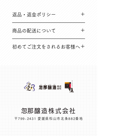
返品・返金ポリシー
➀ご注文と異なる商品や、到着時破損
商品の配送について
している不良品など
※返品送料は弊社にて負担いたします
在庫のある場合は、5営業日以内（在
初めてご注文をされるお客様へ
庫切れ商品に関しては別途ご連絡いた
➁その他の理由で商品到着後14日以内
します。
の場合
オンラインショップに関する内容を、
※返品送料はお客様のご負担となりま
よくある質問にもまとめています。ご
す
一読のうえ、お買い求めください。
​忽那醸造株式会社
〒799-2431 愛媛県松山市北条882番地