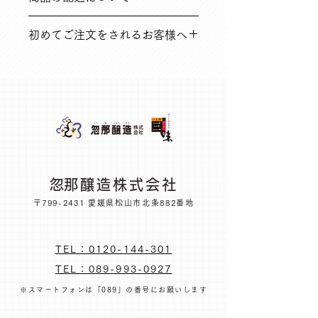
している不良品など
※返品送料は弊社にて負担いたします
在庫のある場合は、5営業日以内（在
初めてご注文をされるお客様へ
庫切れ商品に関しては別途ご連絡いた
➁その他の理由で商品到着後14日以内
します。
の場合
オンラインショップに関する内容を、
※返品送料はお客様のご負担となりま
よくある質問にもまとめています。ご
す
一読のうえ、お買い求めください。
​忽那醸造株式会社
〒799-2431 愛媛県松山市北条882番地
TEL：0120-144-301
TEL：089-993-0927
※スマートフォンは「089」の番号にお願いします