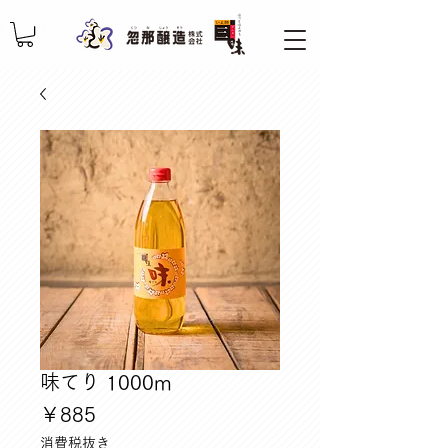
味てり 1000m
価
￥885
格
消費税抜き